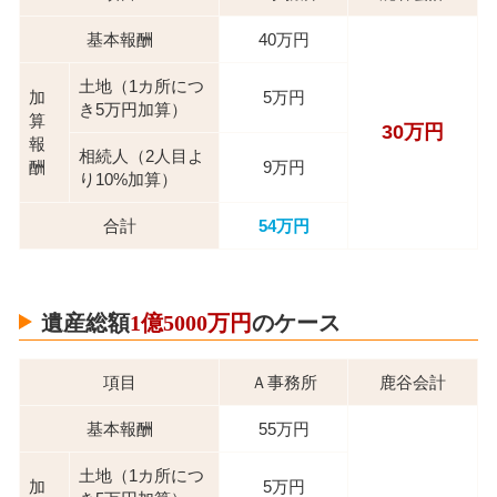
基本報酬
40万円
土地（1カ所につ
加
5万円
き5万円加算）
算
30万円
報
相続人（2人目よ
酬
9万円
り10%加算）
合計
54万円
遺産総額
1億5000万円
のケース
項目
Ａ事務所
鹿谷会計
基本報酬
55万円
土地（1カ所につ
加
5万円