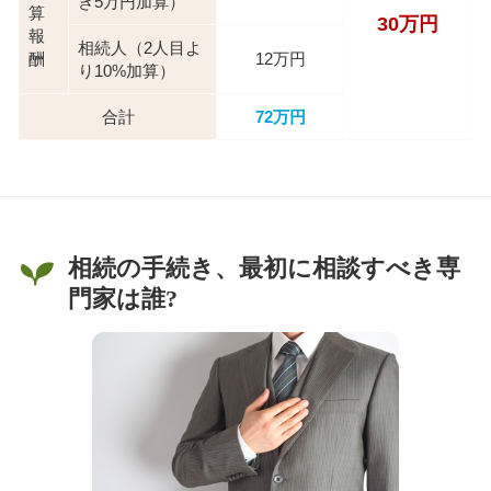
き5万円加算）
算
30万円
報
相続人（2人目よ
酬
12万円
り10%加算）
合計
72万円
相続の手続き、最初に相談すべき専
門家は誰?